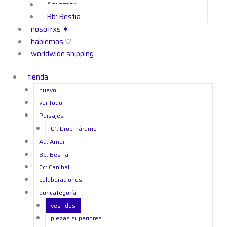
Aa: amor
Bb: Bestia
nosotrxs ✶
hablemos ♡
worldwide shipping
tienda
nuevo
ver todo
Paisajes
01. Drop Páramo
Aa: Amor
Bb: Bestia
Cc: Caníbal
colaboraciones
por categoría
vestidos
piezas superiores