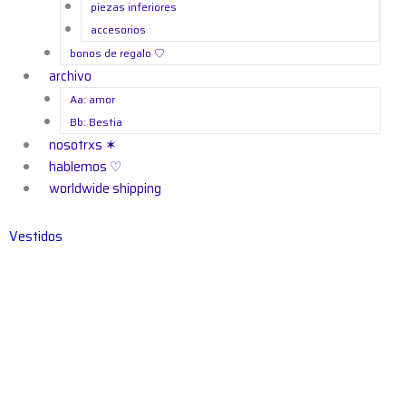
piezas inferiores
accesorios
bonos de regalo ㅤ♡
archivo
Aa: amor
Bb: Bestia
nosotrxs ✶
hablemos ♡
worldwide shipping
Vestidos