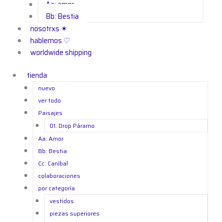
Aa: amor
Bb: Bestia
nosotrxs ✶
hablemos ♡
worldwide shipping
tienda
nuevo
ver todo
Paisajes
01. Drop Páramo
Aa: Amor
Bb: Bestia
Cc: Caníbal
colaboraciones
por categoría
vestidos
piezas superiores