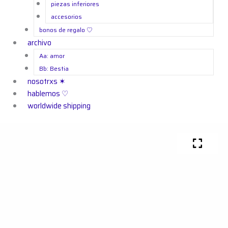
piezas inferiores
accesorios
bonos de regalo ㅤ♡
archivo
Aa: amor
Bb: Bestia
nosotrxs ✶
hablemos ♡
worldwide shipping