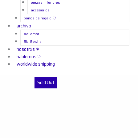
piezas inferiores
accesorios
bonos de regalo ㅤ♡
archivo
Aa: amor
Bb: Bestia
nosotrxs ✶
hablemos ♡
worldwide shipping
Sold Out
$
260,000
$
150,000
$
350,000
$
290,000