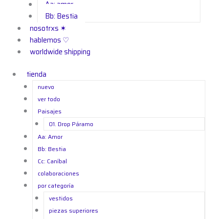
Aa: amor
Bb: Bestia
nosotrxs ✶
hablemos ♡
worldwide shipping
tienda
nuevo
ver todo
Paisajes
01. Drop Páramo
Aa: Amor
Bb: Bestia
Cc: Caníbal
colaboraciones
por categoría
vestidos
piezas superiores