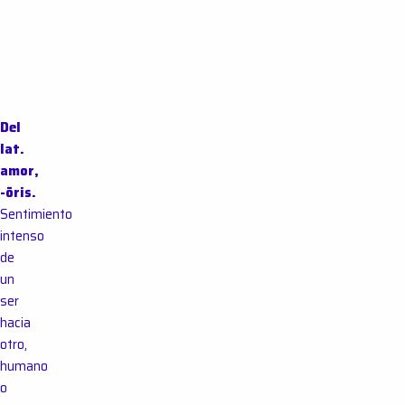
Del
lat.
amor,
-ōris.
Sentimiento
$
320,000
intenso
$
190,000
de
$
220,000
un
ser
hacia
otro,
humano
o