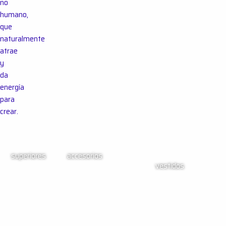
no
humano,
que
naturalmente
atrae
y
da
energía
para
crear.
superiores
accesorios
vestidos