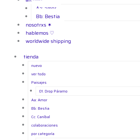
Aa: amor
Bb: Bestia
nosotrxs ✶
hablemos ♡
worldwide shipping
tienda
nuevo
ver todo
Paisajes
01. Drop Páramo
Aa: Amor
Bb: Bestia
Cc: Caníbal
colaboraciones
por categoría