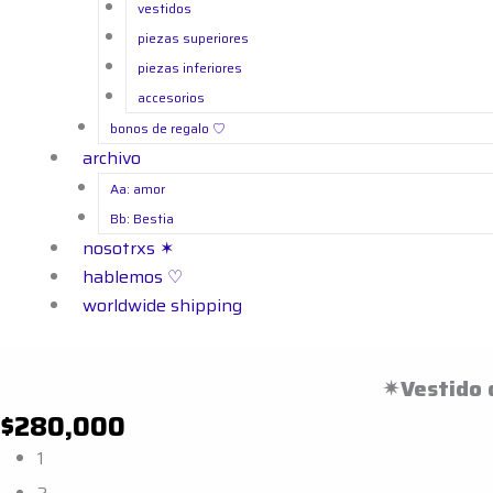
vestidos
piezas superiores
piezas inferiores
accesorios
bonos de regalo ㅤ♡
archivo
Aa: amor
Bb: Bestia
nosotrxs ✶
hablemos ♡
worldwide shipping
✴︎Vestido 
$
280,000
✴︎Vestido
1
de
Talla