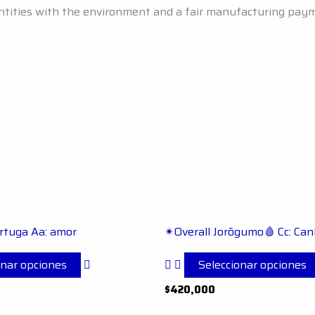
antities with the environment and a fair manufacturing pay
Este
ortuga Aa: amor
✴︎Overall Jorōgumo🩸 Cc: Can
producto
tiene
onar opciones
Seleccionar opciones
múltiples
$
420,000
variantes.
Las