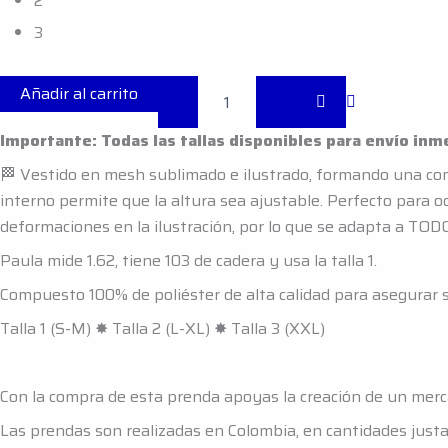
2
Malla
Insaciable
3
🩸
Cc:
Caníbal
Añadir al carrito
✴︎
Longitud
Importante: Todas las tallas disponibles para envío inm
Ajustable
✴︎
🏁 Vestido en mesh sublimado e ilustrado, formando una comp
cantidad
interno permite que la altura sea ajustable. Perfecto para oc
deformaciones en la ilustración, por lo que se adapta a TO
Paula mide 1.62, tiene 103 de cadera y usa la talla 1.
Compuesto 100% de poliéster de alta calidad para asegurar 
Talla 1 (S-M)
✸
Talla 2 (L-XL)
✸ Talla 3 (XXL)
Con la compra de esta prenda apoyas la creación de un mer
Las prendas son realizadas en Colombia, en cantidades just