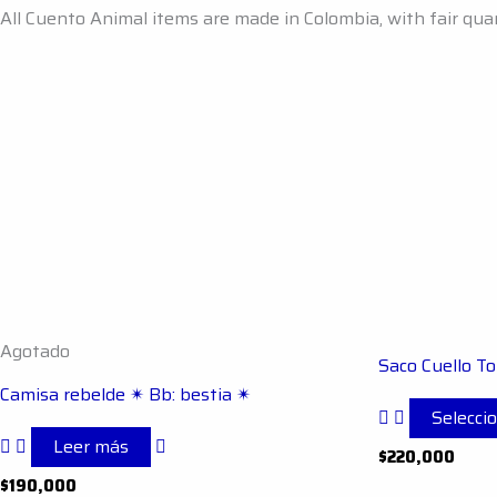
All Cuento Animal items are made in Colombia, with fair qu
Agotado
Saco Cuello T
Camisa rebelde ✴︎ Bb: bestia ✴︎
Selecci
Leer más
$
220,000
$
190,000