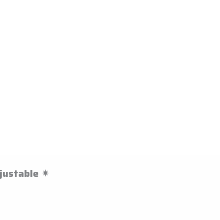
justable ✴︎