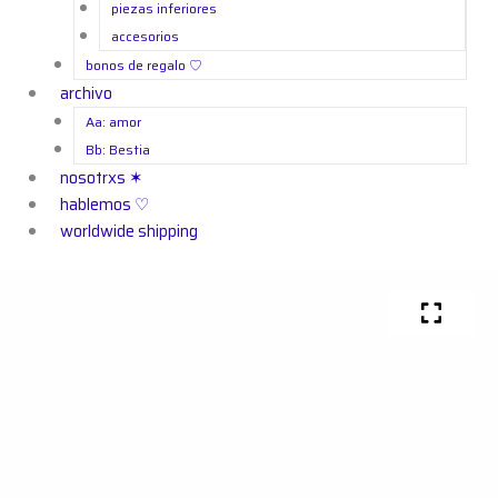
piezas inferiores
accesorios
bonos de regalo ㅤ♡
archivo
Aa: amor
Bb: Bestia
nosotrxs ✶
hablemos ♡
worldwide shipping