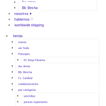
Aa: amor
Bb: Bestia
nosotrxs ✶
hablemos ♡
worldwide shipping
tienda
nuevo
ver todo
Paisajes
01. Drop Páramo
Aa: Amor
Bb: Bestia
Cc: Caníbal
colaboraciones
por categoría
vestidos
piezas superiores