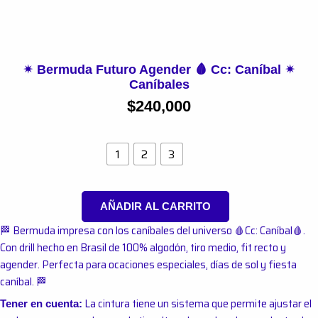
✴︎ Bermuda Futuro Agender 🩸 Cc: Caníbal ✴︎
Caníbales
$
240,000
Talla
1
2
3
AÑADIR AL CARRITO
🏁 Bermuda impresa con los caníbales del universo 🩸Cc: Caníbal🩸.
Con drill hecho en Brasil de 100% algodón, tiro medio, fit recto y
agender. Perfecta para ocaciones especiales, días de sol y fiesta
caníbal. 🏁
La cintura tiene un sistema que permite ajustar el
Tener en cuenta: