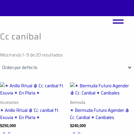
Ir
al
contenido
Cc caníbal
Mostrando 1–9 de 20 resultados
Este
E
producto
p
tiene
t
Accesorios
Bermuda
múltiples
m
✴︎ Anillo Ritual 🩸 Cc: caníbal ft.
✴︎ Bermuda Futuro Agender 🩸
variantes.
va
Exuvia ✴︎ En Plata ✴︎
Cc: Caníbal ✴︎ Caníbales
Las
L
$
250,000
$
240,000
opciones
o