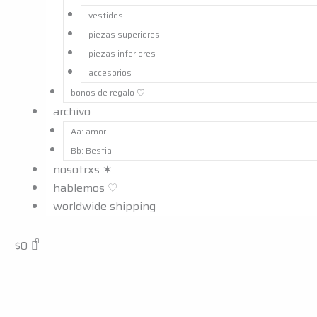
vestidos
piezas superiores
piezas inferiores
accesorios
bonos de regalo ㅤ♡
archivo
Aa: amor
Bb: Bestia
nosotrxs ✶
hablemos ♡
worldwide shipping
$
0