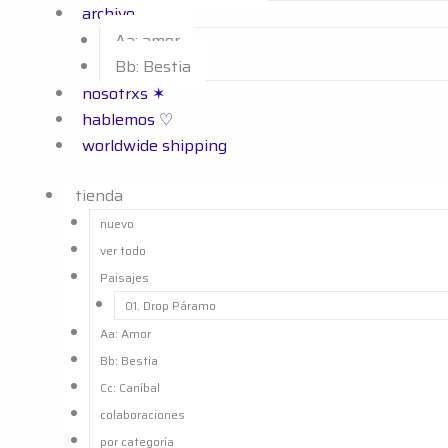
archivo
Aa: amor
Bb: Bestia
nosotrxs ✶
hablemos ♡
worldwide shipping
tienda
nuevo
ver todo
Paisajes
01. Drop Páramo
Aa: Amor
Bb: Bestia
Cc: Caníbal
colaboraciones
por categoría