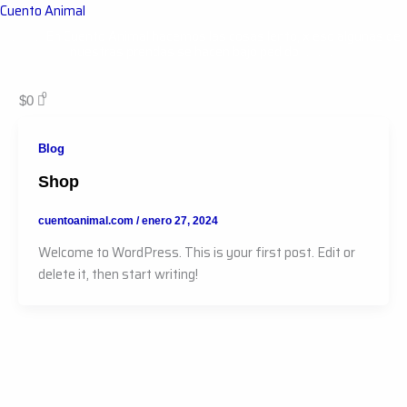
Ir
Cuento Animal
al
♡♡♡ En Cuento Animal hacemos las cosas lento, x eso algunas de
nuestras prendas se hacen bajo pedido ♡♡♡
contenido
$
0
Blog
Shop
cuentoanimal.com
/
enero 27, 2024
Welcome to WordPress. This is your first post. Edit or
delete it, then start writing!