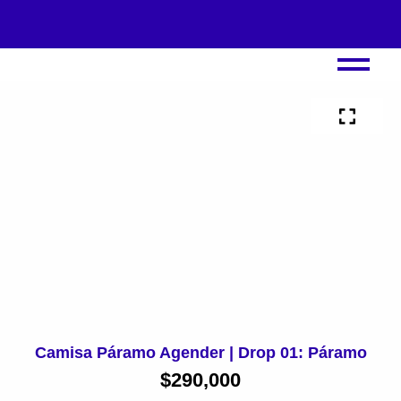
Ir
al
contenido
Camisa Páramo Agender | Drop 01: Páramo
$
290,000