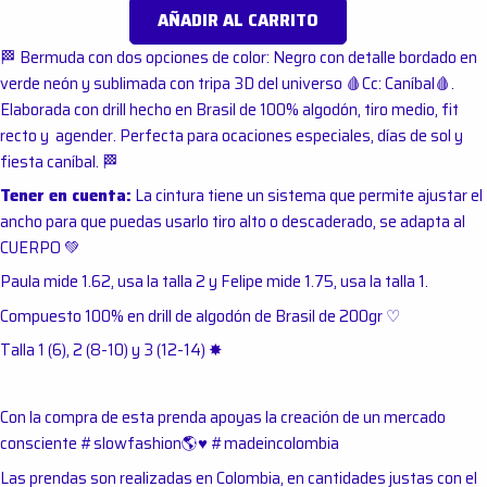
AÑADIR AL CARRITO
🏁 Bermuda con dos opciones de color: Negro con detalle bordado en
verde neón y sublimada con tripa 3D del universo 🩸Cc: Caníbal🩸.
Elaborada con drill hecho en Brasil de 100% algodón, tiro medio, fit
recto y agender. Perfecta para ocaciones especiales, días de sol y
fiesta caníbal. 🏁
Tener en cuenta:
La cintura tiene un sistema que permite ajustar el
ancho para que puedas usarlo tiro alto o descaderado, se adapta al
CUERPO 💚
Paula mide 1.62, usa la talla 2 y Felipe mide 1.75, usa la talla 1.
Compuesto 100% en drill de algodón de Brasil de 200gr ♡
Talla 1 (6), 2 (8-10) y 3 (12-14)
✸
Con la compra de esta prenda apoyas la creación de un mercado
consciente #slowfashion
🌎
♥︎
#madeincolombia
Las prendas son realizadas en Colombia, en cantidades justas con el