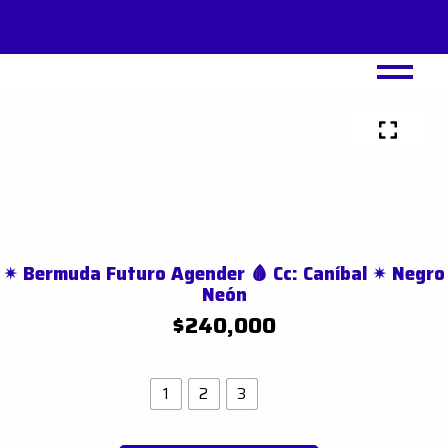
Ir
al
contenido
✴︎ Bermuda Futuro Agender 🩸 Cc: Caníbal ✴︎ Negro
Neón
$
240,000
Talla
1
2
3