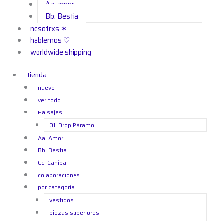
Aa: amor
Bb: Bestia
nosotrxs ✶
hablemos ♡
worldwide shipping
tienda
nuevo
ver todo
Paisajes
01. Drop Páramo
Aa: Amor
Bb: Bestia
Cc: Caníbal
colaboraciones
por categoría
vestidos
piezas superiores