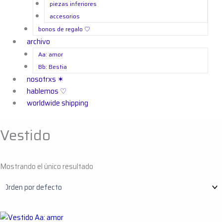
piezas inferiores
accesorios
bonos de regalo ㅤ♡
archivo
Aa: amor
Bb: Bestia
nosotrxs ✶
hablemos ♡
worldwide shipping
Vestido
Mostrando el único resultado
Este