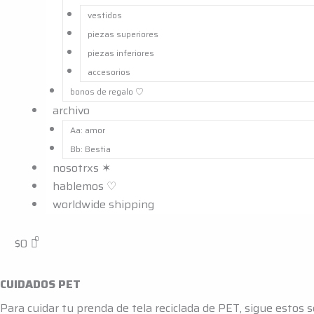
vestidos
piezas superiores
piezas inferiores
accesorios
bonos de regalo ㅤ♡
archivo
Aa: amor
Bb: Bestia
nosotrxs ✶
hablemos ♡
worldwide shipping
$
0
CUIDADOS PET
Para cuidar tu prenda de tela reciclada de PET, sigue estos s