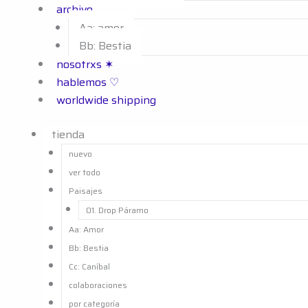
archivo
Aa: amor
Bb: Bestia
nosotrxs ✶
hablemos ♡
worldwide shipping
tienda
nuevo
ver todo
Paisajes
01. Drop Páramo
Aa: Amor
Bb: Bestia
Cc: Caníbal
colaboraciones
por categoría